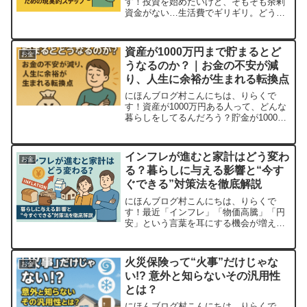
す！投資を始めたいけど、そもそも余剰
資金がない…生活費でギリギリ。どうや
ってお金を回せばいいの？こんな悩みを
抱えていませんか？実は、それってとて
もよくある悩みです。ですが、ご安心く
資産が1000万円まで貯まるとど
お金
ださい。投資の世界に足を踏...
うなるのか？｜お金の不安が減
り、人生に余裕が生まれる転換点
にほんブログ村こんにちは、りらくで
す！資産が1000万円ある人って、どんな
暮らしをしてるんだろう？貯金が1000万
円になったら、何か変わるの？そんな疑
問を抱いている方も多いのではないでし
ょうか？実は、資産が1000万円に到達す
インフレが進むと家計はどう変わ
お金
ると、心理面・...
る？暮らしに与える影響と“今す
ぐできる”対策法を徹底解説
にほんブログ村こんにちは、りらくで
す！最近「インフレ」「物価高騰」「円
安」という言葉を耳にする機会が増えま
したよね。でも実際、家計にどれくらい
影響があるの？このように疑問に感じて
いる方も多いのではないでしょうか？こ
火災保険って“火事”だけじゃな
お金
の記事では、インフレの基本...
い!? 意外と知らないその汎用性
とは？
にほんブログ村こんにちは、りらくで