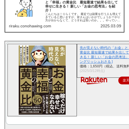
と「幸福」の黄金比 最短最速で結果を出して
幸せに生きる！ 新しい「お金の思考法」を紹
介！
こんにちは！りらくです。 最近では副業を行う人も増えて
きていると思いますが、皆さんはいかがでしょうか？やり
方が分からなくて、どうすれば良いのか。。。やっている
けど、思ったより稼げていない副業で稼げている人もいる
riraku.conohawing.com
2025.03.09
とは思いますが、難しいと感じて...
先が見えない時代の「お金」と
黄金比 最短最速で結果を出し
きる！ 新しい「お金の思考法」（
ングリッシュおさる ]
価格：1,650円（税込、送料無料
(2025/3/12時点)
楽