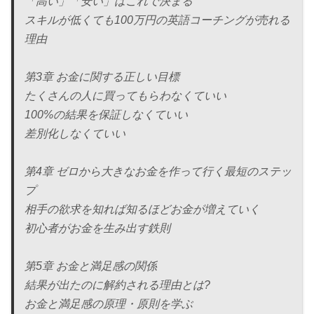
「高い」「安い」はこれで決まる
スキルが低くても100万円の英語コーチングが売れる
理由
第3章 お金に関する正しい目標
たくさんの人に買ってもらわなくていい
100%の結果を保証しなくていい
差別化しなくていい
第4章 ゼロから大きなお金を作って行く最短のステッ
プ
相手の欲求を知れば知るほどお金が増えていく
初心者がお金を生み出す鉄則
第5章 お金と満足感の関係
結果が出たのに解約される理由とは?
お金と満足感の原理・原則を学ぶ