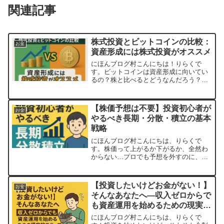
関連記事
株式投資とビットコインの比較：
お金
資産形成には株式投資がオススメ
にほんブログ村こんにちは！りらくで
す。ビットコインは資産形成に向いてい
るの？株と比べるとどうなんだろう？資
産形成を始めようと考えるとき、「株式
投資」と「ビットコイン投資」のどちら
が良いのか悩む人は多いのではないでし
【株価予想は不要】投資初心者が
お金
ょうか。どちらも資産を増や...
やるべき長期・分散・積立の基本
戦略
にほんブログ村こんにちは、りらくで
す。株価って上がるか下がるか、全然わ
からない…プロでも予想を外すのに、自
分が当てられるわけない…こう感じて投
資から距離を置いている方、多いのでは
ないでしょうか？実際、株価の短期的な
【投資したいけどお金がない！】
お金
予想はプロでも困難です。で...
そんなあなたへ―収入ゼロからで
も資産運用を始めるための現実的
ステップ
にほんブログ村こんにちは、りらくで