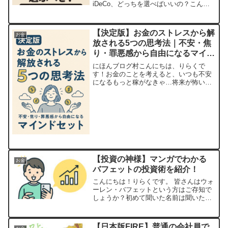
iDeCo、どっちを選べばいいの？こんな
悩みを抱えていませんか？どちらも国が
用意した“お得な制度”であり、税制優遇
があるという共通点はあるものの、それ
【決定版】お金のストレスから解
お金
ぞれ仕組み・目的...
放される5つの思考法｜不安・焦
り・罪悪感から自由になるマイン
ドセット
にほんブログ村こんにちは、りらくで
す！お金のことを考えると、いつも不安
になるもっと稼がなきゃ…将来が怖いこ
んな気持ちに押しつぶされそうになるこ
と、ありませんか？実は、お金に関する
ストレスの多くは、“実際のお金の量”よ
りも“考え方”によって生...
【投資の神様】マンガでわかる
お金
バフェットの投資術を紹介！
こんにちは！りらくです。 皆さんはウォ
ーレン・バフェットという方はご存知で
しょうか？初めて聞いた名前は聞いたこ
とあるけど、どのような人なのか正確に
は知らないこの人は世界三大投資家の一
人であり、長期間で高い運用実績を残し
【日本版FIRE】普通の会社員で