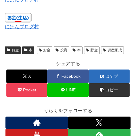
にほんブログ村
お金
本
お金
投資
本
貯金
資産形成
シェアする
X
Facebook
はてブ
Pocket
LINE
コピー
りらくをフォローする