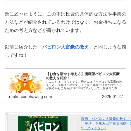
既に述べたように、この本は投資の具体的な方法や事業の
方法などが紹介されているわけではなく、お金持ちになる
ための考え方などが書かれています。
以前ご紹介した「
バビロン大富豪の教え
」と同じような感
じですね！
【お金を増やす考え方】漫画版バビロン大富豪
の教えを紹介！
こんにちは！りらくです。皆さんは「バビロン大富豪の教
え」という本はご存知でしょうか？本屋では見かけたこと
があるかもこちらは1962年にアメリカで出版された本が
翻訳されたものとなりますが、読まれたことがない方もい
らっしゃるかと思います。お金に...
riraku.conohawing.com
2025.01.27
漫画 バビロン大富豪の教え 
「幸せ」を生み出す黄金法則 [
S・クレイソン ]