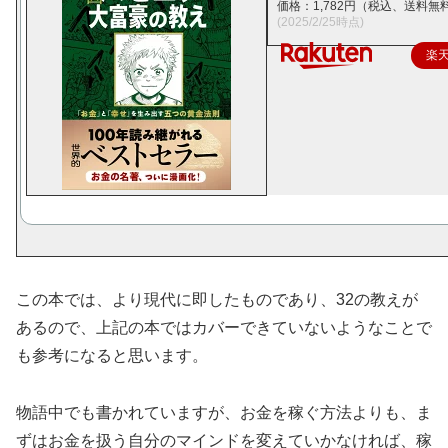
価格：1,782円（税込、送料無料
(2025/2/25時点)
楽
この本では、より現代に即したものであり、32の教えが
あるので、上記の本ではカバーできていないようなことで
も参考になると思います。
物語中でも書かれていますが、お金を稼ぐ方法よりも、ま
ずはお金を扱う自分のマインドを変えていかなければ、稼