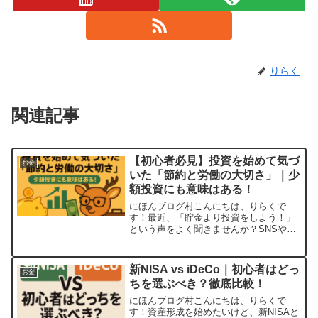
りらく
関連記事
【初心者必見】投資を始めて気づ
お金
いた「節約と労働の大切さ」｜少
額投資にも意味はある！
にほんブログ村こんにちは、りらくで
す！最近、「貯金より投資をしよう！」
という声をよく聞きませんか？SNSや
YouTubeでも「NISA」や「高配当株」な
ど、投資に関する情報があふれていま
す。でも、やってみてすぐに気づくこと
新NISA vs iDeCo｜初心者はどっ
お金
があります。投資っ...
ちを選ぶべき？徹底比較！
にほんブログ村こんにちは、りらくで
す！資産形成を始めたいけど、新NISAと