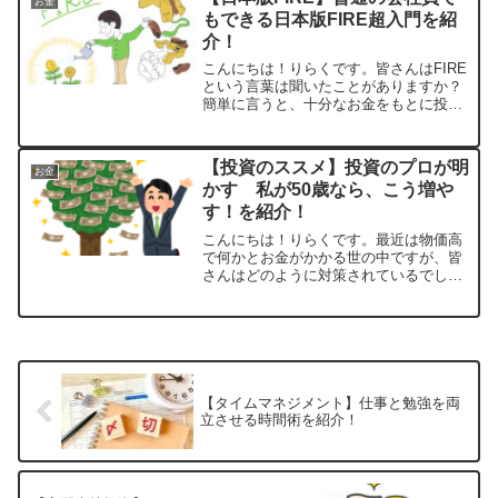
お金
ていることから、「投資...
もできる日本版FIRE超入門を紹
介！
こんにちは！りらくです。皆さんはFIRE
という言葉は聞いたことがありますか？
簡単に言うと、十分なお金をもとに投資
で運用し、その利益で生活することで仕
事を早期にリタイアすることです。憧れ
はするけど、現実的には無理だと思う上
【投資のススメ】投資のプロが明
お金
記のように感じられる...
かす 私が50歳なら、こう増や
す！を紹介！
こんにちは！りらくです。最近は物価高
で何かとお金がかかる世の中ですが、皆
さんはどのように対策されているでしょ
うか？節約して無駄なお金を使わないよ
うにしている。。。収入を上げたいけ
ど、副業はできないし、転職するのもち
ょっと、、、自分の資産を増...
【タイムマネジメント】仕事と勉強を両
立させる時間術を紹介！