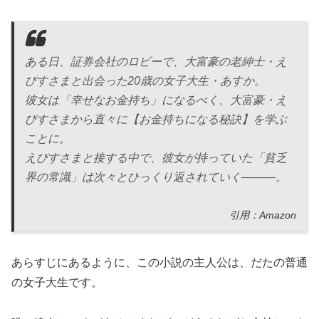
ある日、証券会社のロビーで、大富豪の老紳士・え
びすさまと出会った20歳の女子大生・あすか。
彼女は「幸せなお金持ち」になるべく、大富豪・え
びすさまから直々に【お金持ちになる秘訣】を学ぶ
ことに。
えびすさまと接する中で、彼女が持っていた「貧乏
界の常識」は次々とひっくり返されていく―――。
引用：Amazon
あらすじにあるように、この小説の主人公は、だたの普通
の女子大生です。