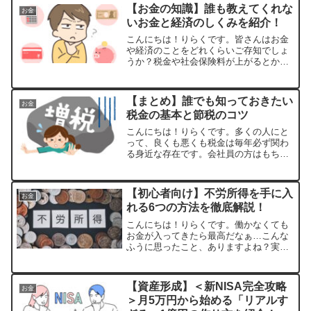
余計なものを買ってしまったと後から気
【お金の知識】誰も教えてくれな
お金
づいたこのように不要なものを...
いお金と経済のしくみを紹介！
こんにちは！りらくです。皆さんはお金
や経済のことをどれくらいご存知でしょ
うか？税金や社会保険料が上がるとかは
身近なことだから気にしているよあまり
ちゃんとは分かっていないと思う。。。
上記のように、理解度は人によって異な
【まとめ】誰でも知っておきたい
お金
るとは思いますが、お金は...
税金の基本と節税のコツ
こんにちは！りらくです。多くの人にと
って、良くも悪くも税金は毎年必ず関わ
る身近な存在です。会社員の方はもちろ
んのこと、自営業者やフリーランス、主
婦や学生の方でも、税金の基本を理解し
ておくことで、手取りを増やす工夫や節
【初心者向け】不労所得を手に入
お金
税対策につながります。 ...
れる6つの方法を徹底解説！
こんにちは！りらくです。働かなくても
お金が入ってきたら最高だなぁ…こんな
ふうに思ったこと、ありますよね？実
は、それが『不労所得』というもの。自
分が働かなくてもお金が入ってくる仕組
みなんです。もちろん、完全に「何もし
【資産形成】＜新NISA完全攻略
お金
なくてもお金が入る」という...
＞月5万円から始める「リアルす