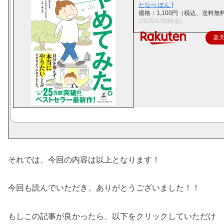
たなべ ぽん ]
価格：1,100円（税込、送料無料
(2025/1/30時点)
楽
それでは、今回の内容は以上となります！
今回も読んでいただき、ありがとうございました！！
もしこの記事が良かったら、以下をクリックしていただけ