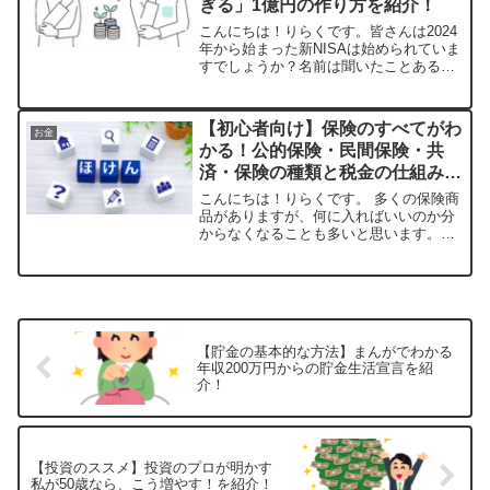
ぎる」1億円の作り方を紹介！
こんにちは！りらくです。皆さんは2024
年から始まった新NISAは始められていま
すでしょうか？名前は聞いたことあるけ
ど、詳しくは知らない興味はあって少し
調べてみたけど、よく分からなかった以
上のように、制度内容が分からないため
【初心者向け】保険のすべてがわ
お金
に利用されていな...
かる！公的保険・民間保険・共
済・保険の種類と税金の仕組みま
でやさしく解説
こんにちは！りらくです。 多くの保険商
品がありますが、何に入ればいいのか分
からなくなることも多いと思います。公
的保険と民間保険ってどう違うの？掛け
捨てとか貯蓄型って何？どっちがお得な
の？保険は「万が一」に備える大切な制
度ですが、種類が多くて...
【貯金の基本的な方法】まんがでわかる
年収200万円からの貯金生活宣言を紹
介！
【投資のススメ】投資のプロが明かす
私が50歳なら、こう増やす！を紹介！