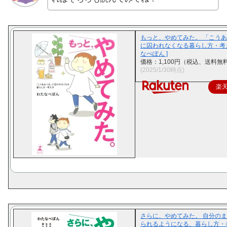
もっと、やめてみた。 「こう
に囚われなくなる暮らし方・考え
なべぽん ]
価格：1,100円（税込、送料無料
(2025/1/30時点)
楽
さらに、やめてみた。 自分の
られるようになる、暮らし方・考