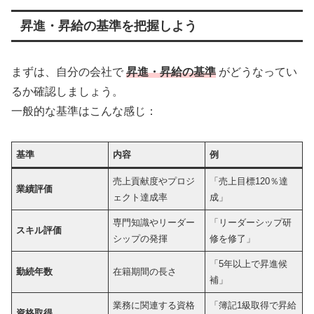
昇進・昇給の基準を把握しよう
まずは、自分の会社で
昇進・昇給の基準
がどうなってい
るか確認しましょう。
一般的な基準はこんな感じ：
基準
内容
例
売上貢献度やプロジ
「売上目標120％達
業績評価
ェクト達成率
成」
専門知識やリーダー
「リーダーシップ研
スキル評価
シップの発揮
修を修了」
「5年以上で昇進候
勤続年数
在籍期間の長さ
補」
業務に関連する資格
「簿記1級取得で昇給
資格取得