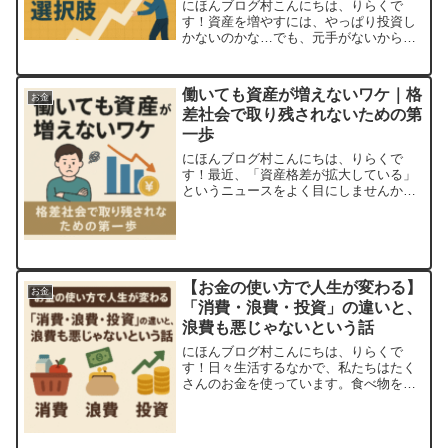
にほんブログ村こんにちは、りらくで
す！資産を増やすには、やっぱり投資し
かないのかな…でも、元手がないから始
められない…こんな悩みを抱えていませ
んか？確かに、株式や不動産などを“買っ
て”資産形成するのは王道の方法です。し
働いても資産が増えないワケ｜格
お金
かし実は、お金がなくて...
差社会で取り残されないための第
一歩
にほんブログ村こんにちは、りらくで
す！最近、「資産格差が拡大している」
というニュースをよく目にしませんか？
SNSでは「〇歳で資産1億円達成しまし
た！」なんて投稿が流れてくる一方、現
実の自分はというと…給料はなかなか上
がらない頑張っても生活費...
【お金の使い方で人生が変わる】
お金
「消費・浪費・投資」の違いと、
浪費も悪じゃないという話
にほんブログ村こんにちは、りらくで
す！日々生活するなかで、私たちはたく
さんのお金を使っています。食べ物を買
う家賃を払う洋服を買うサブスクに課金
する本を買って勉強するこういった支出
にはそれぞれ意味がありますが、実はす
べての支出は「消費」「浪費...