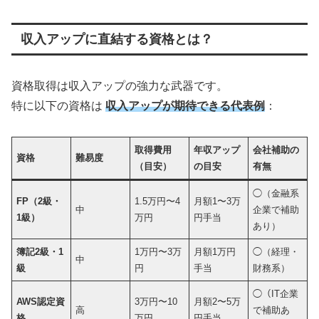
収入アップに直結する資格とは？
資格取得は収入アップの強力な武器です。
特に以下の資格は
収入アップが期待できる代表例
：
取得費用
年収アップ
会社補助の
資格
難易度
（目安）
の目安
有無
◯（金融系
FP
（2級・
1.5万円〜4
月額1〜3万
中
企業で補助
1級）
万円
円手当
あり）
簿記2級・1
1万円〜3万
月額1万円
◯（経理・
中
級
円
手当
財務系）
◯（IT企業
AWS
認定資
3万円〜10
月額2〜5万
高
で補助あ
格
万円
円手当