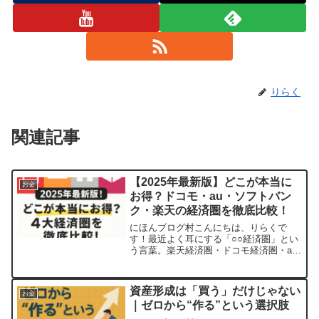
りらく
関連記事
【2025年最新版】どこが本当に
お金
お得？ドコモ・au・ソフトバン
ク・楽天の経済圏を徹底比較！
にほんブログ村こんにちは、りらくで
す！最近よく耳にする「○○経済圏」とい
う言葉。楽天経済圏・ドコモ経済圏・au
経済圏・ソフトバンク（PayPay）経済圏
など、スマホ会社を中心にしたサービス
群が注目されています。でも、何となく
資産形成は「買う」だけじゃない
お金
楽天を使ってるけ...
｜ゼロから“作る”という選択肢