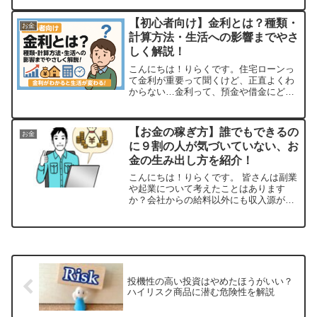
【初心者向け】金利とは？種類・
お金
計算方法・生活への影響までやさ
しく解説！
こんにちは！りらくです。住宅ローンっ
て金利が重要って聞くけど、正直よくわ
からない…金利って、預金や借金にどう
関係するの？このような疑問を持ってい
る方へ。この記事では、「金利とは何
か」から「計算方法・生活への影響」、
【お金の稼ぎ方】誰でもできるの
お金
そして「なぜ金利は変動する...
に９割の人が気づいていない、お
金の生み出し方を紹介！
こんにちは！りらくです。 皆さんは副業
や起業について考えたことはあります
か？会社からの給料以外にも収入源が欲
しい！特に稼げるようなスキルが自分に
はないおそらく、多くの人が職場以外の
収入源が得られるならば欲しいと考えつ
つも、それが難しいと感じ...
投機性の高い投資はやめたほうがいい？
ハイリスク商品に潜む危険性を解説