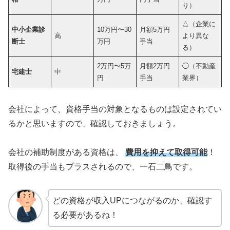
り）
△（企業に
中小企業診
10万円〜30
月額5万円
高
より異な
断士
万円
手当
る）
2万円〜5万
月額2万円
◯（不動産
宅建士
中
円
手当
業界）
会社によって、資格手当の対象となるものは設定されてい
るかと思いますので、確認しておきましょう。
会社の補助制度がある資格は、
費用を抑えて取得可能
！
取得後の手当もプラスされるので、一石二鳥です。
どの資格が収入UPにつながるのか、確認す
る必要があるね！