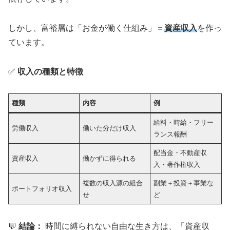
しかし、富裕層は「お金が働く仕組み」＝
資産収入
を作っ
ています。
✅
収入の種類と特徴
種類
内容
例
給料・時給・フリー
労働収入
働いた分だけ収入
ランス報酬
配当金・不動産収
資産収入
働かずに得られる
入・著作権収入
複数の収入源の組合
副業＋投資＋事業な
ポートフォリオ収入
せ
ど
💬
結論：
時間に縛られない自由な生き方は、「資産収