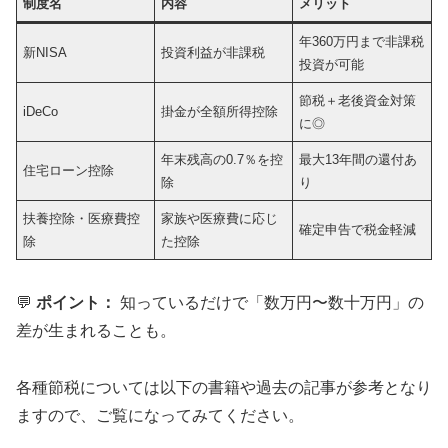
制度名
内容
メリット
年360万円まで非課税
新NISA
投資利益が非課税
投資が可能
節税＋老後資金対策
iDeCo
掛金が全額所得控除
に◎
年末残高の0.7％を控
最大13年間の還付あ
住宅ローン控除
除
り
扶養控除・医療費控
家族や医療費に応じ
確定申告で税金軽減
除
た控除
💬
ポイント：
知っているだけで「数万円〜数十万円」の
差が生まれることも。
各種節税については以下の書籍や過去の記事が参考となり
ますので、ご覧になってみてください。