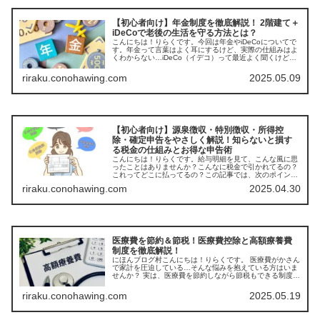
【初心者向け】年金制度を徹底解説！ 2階建て＋
iDeCoで老後の生活を守る方法とは？
こんにちは！りらくです。今回は年金やiDeCoについてで
す。年金って言葉はよく耳にするけど、実際の仕組みはよ
くわからない…iDeCo（イデコ）って最近よく聞くけど、
どんな制度なの？こんな疑問を抱いている方、多いのでは
ないでしょうか？年金制度...
riraku.conohawing.com
2025.05.09
【初心者向け】源泉徴収・特別徴収・所得控
除・確定申告をやさしく解説！知らないと損す
る税金の仕組みとお得な申告術
こんにちは！りらくです。給与明細を見て、こんな風に思
ったことはありませんか？こんなに税金で引かれてるの？
これってどこに払ってるの？この記事では、次のポイント
をわかりやすく解説します：源泉徴収と特別徴収の違い給
riraku.conohawing.com
2025.04.30
与所得控除・所得控除のしくみ確定...
医療費を節約＆節税！医療費控除と高額療養費
制度を徹底解説！
にほんブログ村こんにちは！りらくです。 医療費がかさん
で家計を圧迫している…そんな悩みを抱えている方はいま
せんか？ 実は、医療費を節約しながら節税もできる制度が
あるんです！ その名も「医療費控除」と「高額療養費制
度」。どちらも医療費負担を軽...
riraku.conohawing.com
2025.05.19