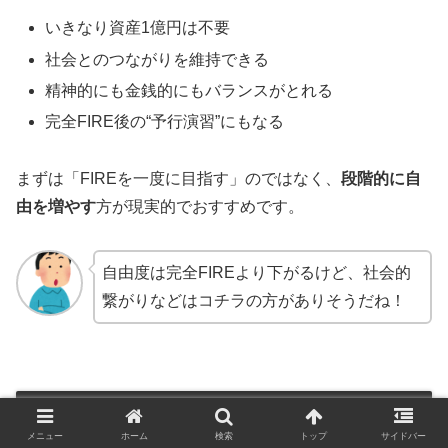
いきなり資産1億円は不要
社会とのつながりを維持できる
精神的にも金銭的にもバランスがとれる
完全FIRE後の“予行演習”にもなる
まずは「FIREを一度に目指す」のではなく、
段階的に自
由を増やす
方が現実的でおすすめです。
自由度は完全FIREより下がるけど、社会的
繋がりなどはコチラの方がありそうだね！
まとめ｜「FIREありき」ではなく「自
分ありき」で考えよう
メニュー
ホーム
検索
トップ
サイドバー