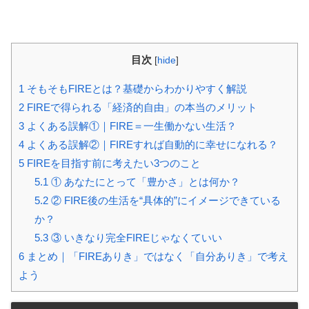
目次
[
hide
]
1
そもそもFIREとは？基礎からわかりやすく解説
2
FIREで得られる「経済的自由」の本当のメリット
3
よくある誤解①｜FIRE＝一生働かない生活？
4
よくある誤解②｜FIREすれば自動的に幸せになれる？
5
FIREを目指す前に考えたい3つのこと
5.1
① あなたにとって「豊かさ」とは何か？
5.2
② FIRE後の生活を“具体的”にイメージできている
か？
5.3
③ いきなり完全FIREじゃなくていい
6
まとめ｜「FIREありき」ではなく「自分ありき」で考え
よう