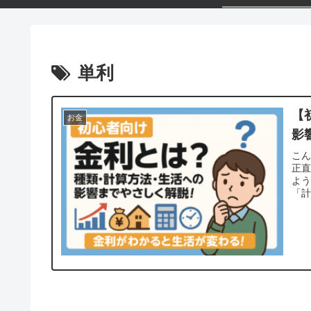
単利
【
お金
影
こ
正
よ
「計