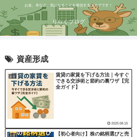
お金、本など、気になることを発信するブログです！
りらくブログ
資産形成
賃貸の家賃を下げる方法｜今すぐ
お金
できる交渉術と節約の裏ワザ【完
全ガイド】
2025.08.15
【初心者向け】株の銘柄選びと売
お金