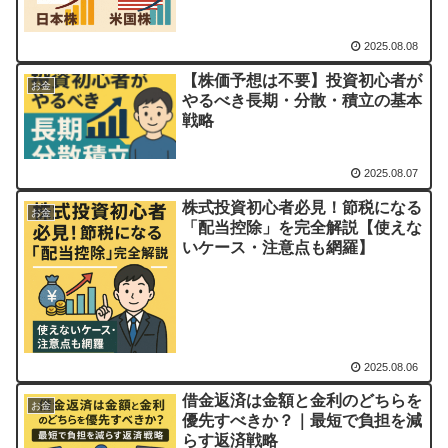
2025.08.08
【株価予想は不要】投資初心者が
お金
やるべき長期・分散・積立の基本
戦略
2025.08.07
株式投資初心者必見！節税になる
お金
「配当控除」を完全解説【使えな
いケース・注意点も網羅】
2025.08.06
借金返済は金額と金利のどちらを
お金
優先すべきか？｜最短で負担を減
らす返済戦略