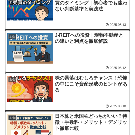
買のタイミング｜初心者でも迷わ
ない判断基準と実践法
2025.08.13
J-REITへの投資｜現物不動産と
お金
の違いと利点を徹底解説
2025.08.12
株の暴落はむしろチャンス！恐怖
お金
の中にこそ資産形成のヒントがあ
る
2025.08.10
日本株と米国株どっちがいい？特
お金
徴・手数料・メリット・デメリッ
ト徹底比較